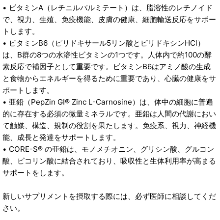
• ビタミンA（レチニルパルミテート）は、脂溶性のレチノイド
で、視力、生殖、免疫機能、皮膚の健康、細胞輸送反応をサポー
トします。
• ビタミンB6（ピリドキサール5リン酸とピリドキシンHCl）
は、B群の8つの水溶性ビタミンの1つです。人体内で約100の酵
素反応で補因子として重要です。ビタミンB6はアミノ酸の生成
と食物からエネルギーを得るために重要であり、心臓の健康をサ
ポートします。
• 亜鉛（PepZin GI® Zinc L-Carnosine）は、体中の細胞に普遍
的に存在する必須の微量ミネラルです。亜鉛は人間の代謝におい
て触媒、構造、規制の役割を果たします。免疫系、視力、神経機
能、成長と発達をサポートします。
• CORE-S® の亜鉛は、モノメチオニン、グリシン酸、グルコン
酸、ピコリン酸に結合されており、吸収性と生体利用率が高まる
サポートをします。
新しいサプリメントを摂取する際には、必ず医師に相談してくだ
さい。