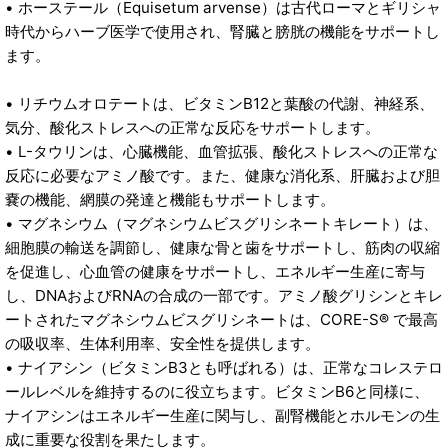
• ホーステール（Equisetum arvense）は古代ローマとギリシャ
時代からハーブ医学で使用され、腎臓と膀胱の機能をサポートし
ます。
• リチウムオロテートは、ビタミンB12と葉酸の代謝、神経系、
気分、酸化ストレスへの正常な反応をサポートします。
• L-タウリンは、心臓機能、血管拡張、酸化ストレスへの正常な
反応に必要なアミノ酸です。また、健康な消化系、肝臓および胆
嚢の機能、網膜の発達と機能もサポートします。
• マグネシウム（マグネシウムビスグリシネートキレート）は、
細胞膜の輸送を調節し、健康な骨と歯をサポートし、筋肉の収縮
を促進し、心血管の健康をサポートし、エネルギー生産に寄与
し、DNAおよびRNAの合成の一部です。アミノ酸グリシンとキレ
ートされたマグネシウムビスグリシネートは、CORE-S® で最高
の吸収率、生体利用率、安全性を提供します。
• ナイアシン（ビタミンB3とも呼ばれる）は、正常なコレステロ
ールレベルを維持するのに役立ちます。ビタミンB6と同様に、
ナイアシンはエネルギー生産に関与し、副腎機能とホルモンの生
成に重要な役割を果たします。