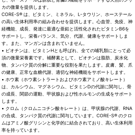
カの微量を提供します。
CORE-S® は、ビタミン、ミネラル、L-タウリン、ホーステール
の高い生体利用率の組み合わせを提供します。心血管、免疫、神
経機能、成長、発達に最適な亜鉛と活性化されたビタミンB6を
サポートし、栄養バランス、気分、代謝、健康をサポートしま
す。また、マンガンは含まれていません。
• ビオチンは、ビタミンHとも呼ばれ、全ての哺乳類にとって必
須の微量栄養素です。補酵素として、ビオチンは脂肪、炭水化
物、タンパク質の分解に重要な役割を果たします。皮膚、髪、爪
の健康、正常な血糖代謝、適切な神経機能をサポートします。
• ホウ素（ホウ素シトラートおよびホウ素アミノ酸キレート）
は、カルシウム、マグネシウム、ビタミンDの代謝に関与し、骨
の成長、関節の運動、甲状腺および性ホルモンの生成をサポート
します。
• クロム（クロムニコチン酸キレート）は、甲状腺の代謝、RNA
の合成、タンパク質の代謝に関与しています。CORE-S® のクロ
ムはアミノ酸グリシンと化学的に結合されており、高い生体利用
率を持っています。