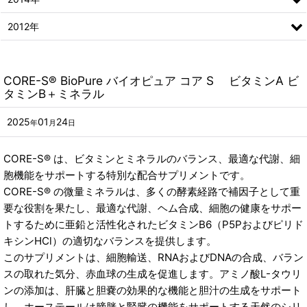
2012年
CORE-S® BioPure バイオピュア コア S ビタミンA ビ
タミンB＋ミネラル
2025
01
24
年
月
日
CORE-S® は、ビタミンとミネラルのバランス、最適な代謝、細
胞機能をサポートする特別な配合サプリメントです。
CORE-S® の微量ミネラルは、多くの酵素経路で補因子として重
要な役割を果たし、最適な代謝、ヘム合成、細胞の健康をサポー
トするために亜鉛と活性化されたビタミンB6（P5Pおよびピリド
キシンHCl）の適切なバランスを提供します。
このサプリメントは、細胞輸送、RNAおよびDNAの合成、バラン
スの取れた気分、赤血球の生成を促進します。アミノ酸L-タウリ
ンの添加は、肝臓と胆嚢の効果的な機能と胆汁の生成をサポート
し、ホーステールは膀胱と腎臓の機能をサポートする天然のシリ