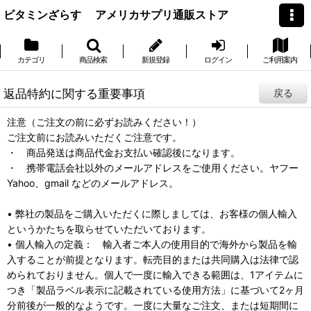
ビタミンざらす アメリカサプリ通販ストア
カテゴリ
商品検索
新規登録
ログイン
ご利用案内
返品特約に関する重要事項
戻る
注意（ご注文の前に必ずお読みください！）
ご注文前にお読みいただくご注意です。
・ 商品発送は商品代金お支払い確認後になります。
・ 携帯電話会社以外のメールアドレスをご使用ください。ヤフー
Yahoo、gmail などのメールアドレス。
• 弊社の製品をご購入いただくに際しましては、お客様の個人輸入
というかたちを取らせていただいております。
• 個人輸入の定義： 輸入者ご本人の使用目的で海外から製品を輸
入することが前提となります。転売目的または共同購入は法律で認
められておりません。個人で一度に輸入できる範囲は、1アイテムに
つき「製品ラベル表示に記載されている使用方法」に基づいて2ヶ月
分前後が一般的なようです。一度に大量なご注文、または短期間に