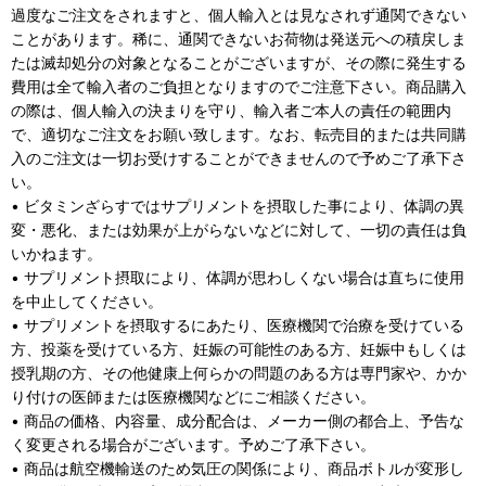
過度なご注文をされますと、個人輸入とは見なされず通関できない
ことがあります。稀に、通関できないお荷物は発送元への積戻しま
たは滅却処分の対象となることがございますが、その際に発生する
費用は全て輸入者のご負担となりますのでご注意下さい。商品購入
の際は、個人輸入の決まりを守り、輸入者ご本人の責任の範囲内
で、適切なご注文をお願い致します。なお、転売目的または共同購
入のご注文は一切お受けすることができませんので予めご了承下さ
い。
• ビタミンざらすではサプリメントを摂取した事により、体調の異
変・悪化、または効果が上がらないなどに対して、一切の責任は負
いかねます。
• サプリメント摂取により、体調が思わしくない場合は直ちに使用
を中止してください。
• サプリメントを摂取するにあたり、医療機関で治療を受けている
方、投薬を受けている方、妊娠の可能性のある方、妊娠中もしくは
授乳期の方、その他健康上何らかの問題のある方は専門家や、かか
り付けの医師または医療機関などにご相談ください。
• 商品の価格、内容量、成分配合は、メーカー側の都合上、予告な
く変更される場合がございます。予めご了承下さい。
• 商品は航空機輸送のため気圧の関係により、商品ボトルが変形し