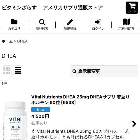
ビタミンざらす アメリカサプリ通販ストア
カート
カテゴリ
商品検索
新規登録
ログイン
ご利用案内
ホーム
>
DHEA
DHEA
表示順変更
閉じる
1
件
表示数
:
Vital Nutrients DHEA 25mg DHEAサプリ 若返り
ホルモン 60粒
[
6538
]
並び順
:
4,500
円
在庫あり
絞り込む
💊 Vital Nutrients DHEA 25mg 60カプセル。「若
返りホルモン」とも呼ばれるDHEAを1カプセル