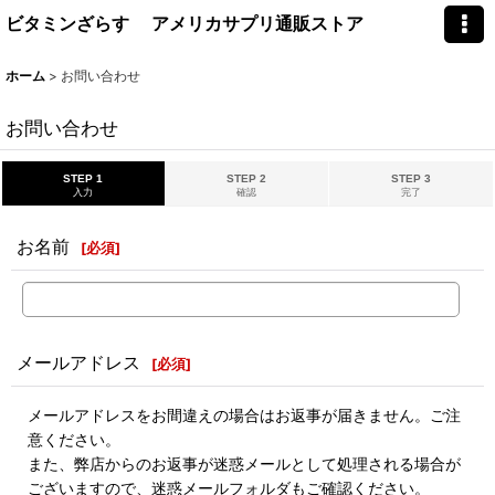
ビタミンざらす アメリカサプリ通販ストア
ホーム
>
お問い合わせ
お問い合わせ
STEP 1
STEP 2
STEP 3
入力
確認
完了
お名前
[
必須
]
メールアドレス
[
必須
]
メールアドレスをお間違えの場合はお返事が届きません。ご注
意ください。
また、弊店からのお返事が迷惑メールとして処理される場合が
ございますので、迷惑メールフォルダもご確認ください。